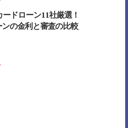
っ
借
て
り
お
る
ードローン11社厳選！
き
際
た
の
い
ーンの金利と審査の比較
審
注
査
意
基
点
準
も
解
つ
説
と
は？
無
事
BOUT
→
に
お
審
す
査
す
を
め
通
の
過
カ
す
ー
る
ド
た
ロ
め
ー
の
ン
コ
ツ
社
や
厳
対
選！
策
各
を