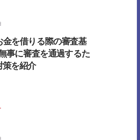
融
資
が
可
能
日
な
お
す
す
お金を借りる際の審査基
め
の
？無事に審査を通過するた
カ
ー
ド
対策を紹介
ロ
ー
ン
と
ア
プ
リ
9
選！
利
BOUT
→
用
ア
す
イ
る
フ
前
ル
に
で
必
お
ず
金
知
日
を