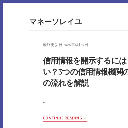
Skip
to
content
マネーソレイユ
最終更新日:
2026年6月29日
信用情報を開示するには
い？3つの信用情報機関
の流れを解説
…
ABOUT
CONTINUE READING
→
信
用