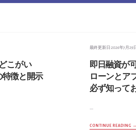
最終更新日:
2026年7月29
どこがい
即日融資が
の特徴と開示
ローンとアプ
必ず知って
…
A
CONTINUE READING