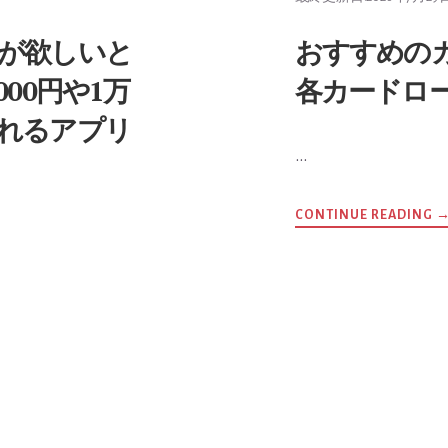
が欲しいと
おすすめのカ
00円や1万
各カードロ
れるアプリ
3
…
A
CONTINUE READING
11