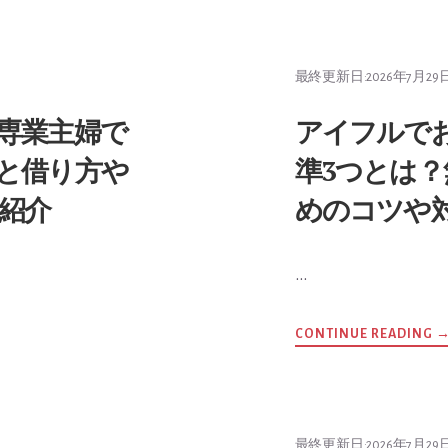
最終更新日:
2026年7月29
専業主婦で
アイフルで
と借り方や
準3つとは
紹介
めのコツや
…
1
A
CONTINUE READING
最終更新日:
2026年7月29