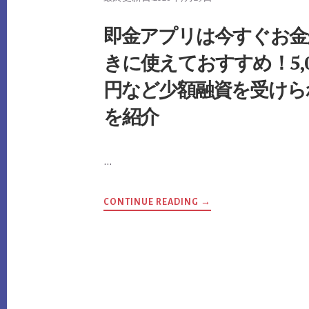
を
ー
解
ン
説
は
即金アプリは今すぐお金
専
業
きに使えておすすめ！5,0
主
婦
で
円など少額融資を受けら
も
利
用
を紹介
で
き
る？
審
査
…
基
準
と
借
り
ABOUT
CONTINUE READING
→
方
即
や
金
返
ア
済
プ
シ
リ
ミ
は
ュ
今
レ
す
ー
ぐ
シ
お
ョ
金