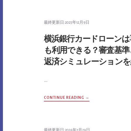
情
報
を
開
示
最終更新日:
2025年12月9日
す
る
に
は
横浜銀行カードローンは
ど
こ
も利用できる？審査基準
が
い
い？
返済シミュレーションを
3
つ
の
信
用
…
情
報
機
関
の
ABOUT
CONTINUE READING
→
特
横
徴
浜
と
銀
開
行
示
カ
の
ー
流
ド
れ
最終更新日:
2026年7月29日
ロ