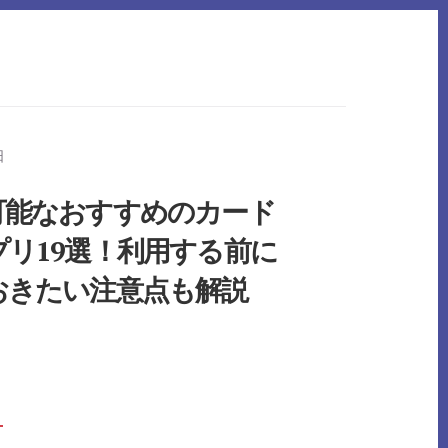
日
可能なおすすめのカード
リ19選！利用する前に
おきたい注意点も解説
BOUT
→
即
日